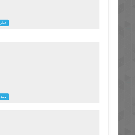
تقار
صحي