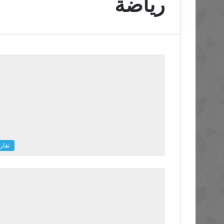
رياضة
تقار