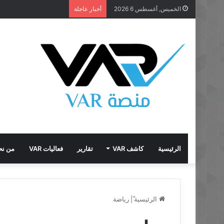
الخميس, أغسطس 6 2026
أخبار عاجلة
الرئيسية
كاشف VAR
تقارير
فعاليات VAR
من نح
الرئيسية
ّ|
رياضة