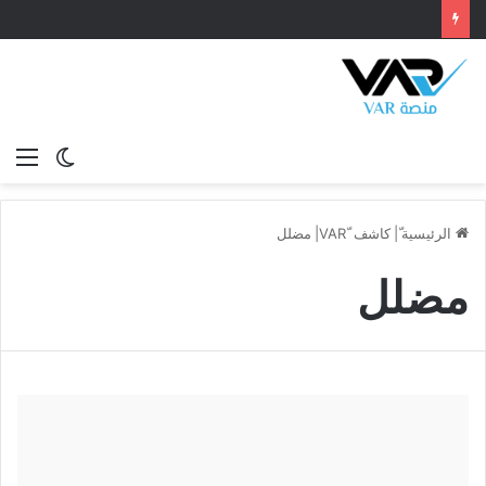
الوضع
الق
المظلم
الرئيسية
ّ|
كاشف VAR
مضلل
مضلل