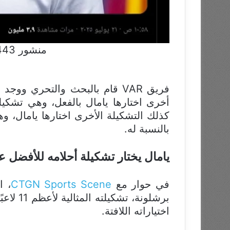
منشور 443 على منصة إكس
أخرى اختارها يامال بالفعل، وهي تشكيلة
كذلك التشكيلة الأخرى اختارها يامال، وه
بالنسبة له.
يامال يختار تشكيلة أحلامه للأفضل عب
في حوار مع
CTGN Sports Scene
، ا
برشلونة،
اختياراته اللافتة.