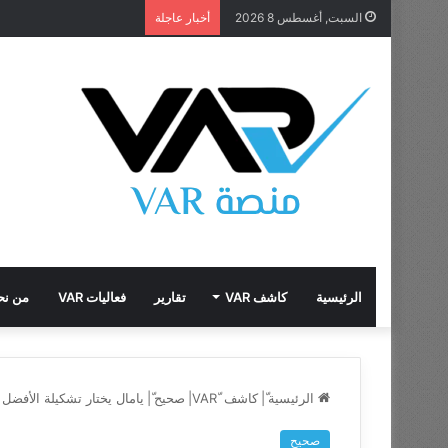
السبت, أغسطس 8 2026
أخبار عاجلة
الرئيسية
كاشف VAR
تقارير
فعاليات VAR
من نح
الرئيسية
ّ|
كاشف VAR
صحيح
ّ|
يامال يختار تشكيلة الأفضل 
صحيح