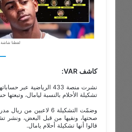
لقطتا شاشة ل
كاشف VAR:
نشرت منصة 433 الرياضية عبر حساباتها على منصة
تشكيلة الأحلام بالنسبة ليامال، وتبعته
وضمّت التشكيلة 6 لاعبين 
صحتها، ونفيها من قبل البعض، ونشر تش
قالوا أنها تشكيلة أحلام يامال.