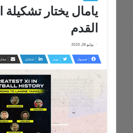
يامال يختار تشكيلة 
القدم
يوليو 26, 2025
فيسبوك
تويتر
لينكدإن
مشارك