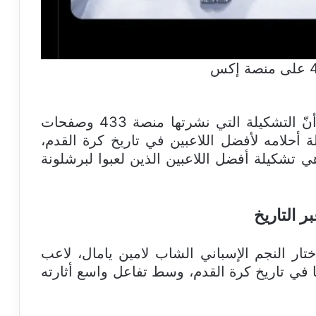
فريق VAR قام بالبحث والتحري ووجد أنّ التشكيلة التي نشرتها منصة 433 وصفحات
 أحلامه لأفضل اللاعبين في تاريخ كرة القدم،
ي تشكيلة أفضل اللاعبين الذين لعبوا لبرشلونة
ر التاريخ
ختار النجم الإسباني الشاب لامين يامال، لاعب
 تشكيلته المثالية لأعظم 11 لاعبًا في تاريخ كرة القدم، وسط تفاعل واسع أثارته