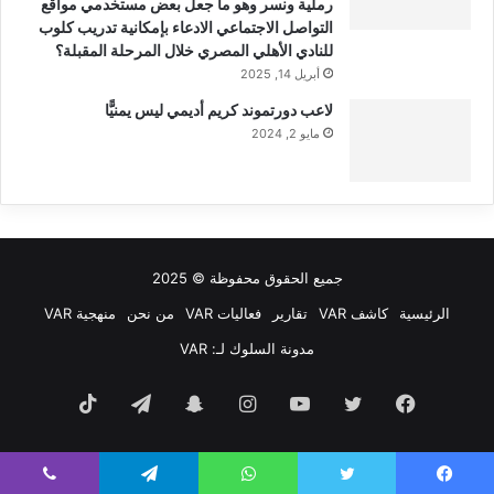
رملية ونسر وهو ما جعل بعض مستخدمي مواقع
التواصل الاجتماعي الادعاء بإمكانية تدريب كلوب
للنادي الأهلي المصري خلال المرحلة المقبلة؟
أبريل 14, 2025
لاعب دورتموند كريم أديمي ليس يمنيًّا
مايو 2, 2024
جميع الحقوق محفوظة © 2025
الرئيسية
كاشف VAR
تقارير
فعاليات VAR
من نحن
منهجية VAR
مدونة السلوك لـ: VAR
فيسبوك
تويتر
يوتيوب
انستقرام
سناب
تيلقرام
‫TikTok
تشات