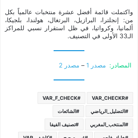
واكتملت قائمة أفضل عشرة منتخبات عالمياً بكل
من: إنجلترا، البرازيل، البرتغال، هولندا، بلجيكا،
ألمانيا، وكرواتيا، في ظل استقرار نسبي للمراكز
الـ33 الأولى في التصنيف.
المصادر:
مصدر 1
–
مصدر 2
VAR_F_CHECK
VAR_CHECKR
التضليل_الرياضي
الشائعات
المنتخب_المغربي
تصنيف الفيفا
خليك_فاحص
غير_صحيح
كاشف_VAR