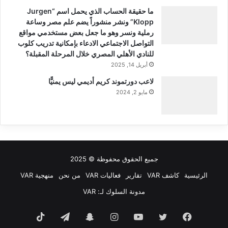
ما حقيقة الحساب الذي يحمل اسم “Jurgen
Klopp” ونشر منشوراً يضم علم مصر وساعة
رملية ونسر وهو ما جعل بعض مستخدمي مواقع
التواصل الاجتماعي الادعاء بإمكانية تدريب كلوب
للنادي الأهلي المصري خلال المرحلة المقبلة؟
أبريل 14, 2025
لاعب دورتموند كريم أديمي ليس يمنيًّا
مايو 2, 2024
جميع الحقوق محفوظة © 2025
الرئيسية
كاشف VAR
تقارير
فعاليات VAR
من نحن
منهجية VAR
مدونة السلوك لـ: VAR
فيسبوك
تويتر
يوتيوب
انستقرام
سناب
تيلقرام
‫TikTok