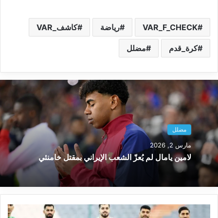
VAR_F_CHECK
رياضة
كاشف_VAR
كرة_قدم
مضلل
مضلل
مارس 2, 2026
لامين يامال لم يُعزّ الشعب الإيراني بمقتل خامنئي