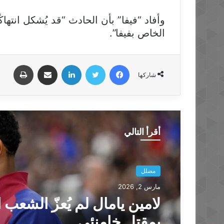
الخاص بفيفا”.
فيسبوك
تويتر
لينكدإن
مشاركة عبر البريد
طباعة
شاركها
أقرأ التالي
مضلل
مارس 2, 2026
لامين يامال لم يُعزّ الشعب ا
بمقتل خامنئي