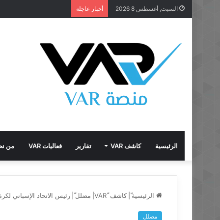
السبت, أغسطس 8 2026
أخبار عاجلة
الرئيسية
كاشف VAR
تقارير
فعاليات VAR
من نح
الرئيسية
ّ|
كاشف VAR
مضلل
ّ|
رئيس الاتحاد الإسباني لكرة
مضلل