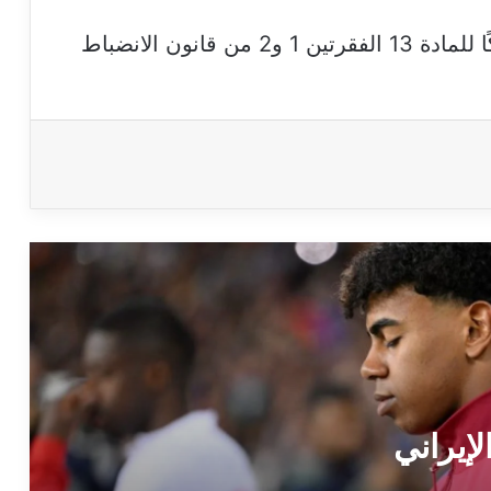
لامين يامال لم يُعزّ الشعب الإيراني بمقتل
وأفاد “فيفا” بأن الحادث “قد يُشكل انتهاكًا للمادة 13 الفقرتين 1 و2 من قانون الانضباط
خامنئي
الاتحاد الإفريقي لم يعلن السماح بدخول
المباريات مجانا
هدف محرز ضد السودان ليس الأسرع في
تاريخ كأس أمم إفريقيا
فيديو قديم يُروَّج على أنه احتفالات أكراد
سوريين بفوز المغرب على سوريا
حقيقة وداع محمد صلاح لجماهير ليفربول
لإيراني
ساكا لن يشارك مع نيجيريا في كأس أمم