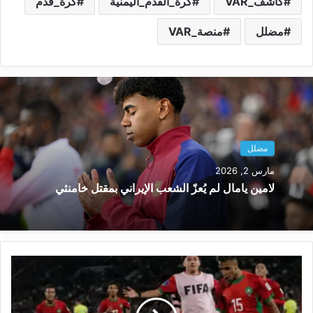
كاشف_VAR
كرة_القدم_اليمنية
كرة_قدم
مضلل
منصة_VAR
مضلل
مارس 2, 2026
لامين يامال لم يُعزّ الشعب الإيراني بمقتل خامنئي