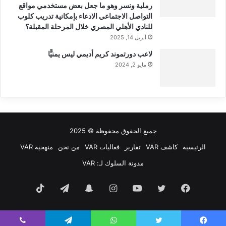
رملية ونسر وهو ما جعل بعض مستخدمي مواقع
التواصل الاجتماعي الادعاء بإمكانية تدريب كلوب
للنادي الأهلي المصري خلال المرحلة المقبلة؟
أبريل 14, 2025
لاعب دورتموند كريم أديمي ليس يمنيًّا
مايو 2, 2024
جميع الحقوق محفوظة © 2025
الرئيسية
كاشف VAR
تقارير
فعاليات VAR
من نحن
منهجية VAR
مدونة السلوك لـ: VAR
فيسبوك
تويتر
يوتيوب
انستقرام
سناب
تيلقرام
‫TikTok
تشات