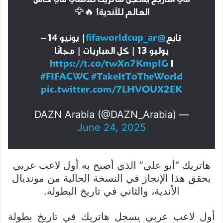
العالم للأندية! 🔥🦅
تابع
@fifaworldcup_ar
| يونيو 14 –
يوليو 13 | كل المباريات | مجانًا
https://t.co/twXn7KmpIG
I
#FIFACWC
#TakeItToTheWorld
pic.twitter.com/7LHVOUX2EK
— DAZN Arabia (@DAZN_Arabia)
June 24, 2025
هاتريك “أبو علي” الذي أصبح به أول لاعب عربي
يحقق هذا الإنجاز في النسخة الحالية من مونديال
الأندية، والثاني في تاريخ البطولة.
أول لاعب عربي يسجل هاتريك في تاريخ بطولة