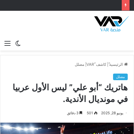
الوضع
الق
المظلم
الرئيسية
ّ|
كاشف VAR
مضلل
مضلل
هاتريك “أبو علي” ليس الأول عربيا
في مونديال الأندية.
يونيو 28, 2025
501
3 دقائق