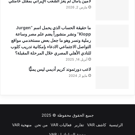
لامين يامال لم يُعزّ الشعب الإيراني بمقتل خامنئي
مارس 2, 2026
ما حقيقة الحساب الذي يحمل اسم “Jurgen
Klopp” ونشر منشوراً يضم علم مصر وساعة
رملية ونسر وهو ما جعل بعض مستخدمي مواقع
التواصل الاجتماعي الادعاء بإمكانية تدريب كلوب
للنادي الأهلي المصري خلال المرحلة المقبلة؟
أبريل 14, 2025
لاعب دورتموند كريم أديمي ليس يمنيًّا
مايو 2, 2024
جميع الحقوق محفوظة © 2025
الرئيسية
كاشف VAR
تقارير
فعاليات VAR
من نحن
منهجية VAR
مدونة السلوك لـ: VAR