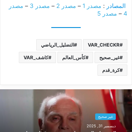
المصادر
:
مصدر 1
–
مصدر 2
–
مصدر 3
–
مصدر
4
–
مصدر 5
VAR_CHECKR
التضليل_الرياضي
غير_صحيح
كأس_العالم
كاشف_VAR
كرة_قدم
غير صحيح
ديسمبر 31, 2025