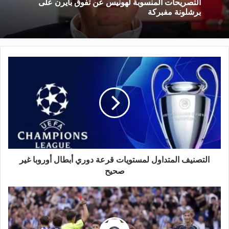
التصريحات المنسوبة لهونيس عن تفوق بايرن على
برشلونة مفبركة
التصنيف المتداول لمستويات قرعة دوري أبطال أوروبا غير
صحيح