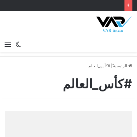
الوضع
الق
المظلم
الرئيسية
ّ|
#كأس_العالم
#كأس_العالم