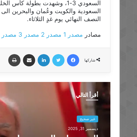
السعودي 3-1، وشهدت بطولة كأ
السعودية والكويت وعُمان والبحرين الى 
النصف النهائي يوم غدٍ الثلاثاء.
مصادر
مصدر 1
مصدر 2
مصدر 3
مصدر 4
فيسبوك
تويتر
لينكدإن
مشاركة عبر البريد
طباعة
شاركها
أقرأ التالي
غير صحيح
ديسمبر 31, 2025