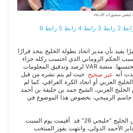
لبعض منشورات الادعاء
ابط 2
رابط 3
رابط 4
رابط 5
رابط 6
يفيد بأن مدير اتحاد بطولة الخليج يتخذ قرارًا
 بسبب الحكم الروماني الذي احتسب ركله جزاء
وهنالك ركله جزاء للمنتخب العراقي لم يحتسبها. منصة VAR لرصد وتدقيق المعلومات
جدت أنه
غير صحيح
حيث لم يتم نشره من قبل
ليج العربي أو اتحاد الكرة العراقي، كما لم
لخليج العربي، الشيخ حمد بن خليفة بن أحمد
يجي، جاسم الرميحي، بخصوص هذا الموضوع في
وكانت مباراة العراق والسعودية في كأس الخليج “خليجي 26” قد أقيمت يوم السبت
2024 على ملعب جابر الأحمد الدولي، وانتهت بفوز المنتخب