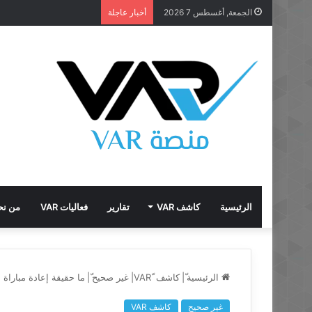
الجمعة, أغسطس 7 2026
أخبار عاجلة
الرئيسية
كاشف VAR
تقارير
فعاليات VAR
من نح
الرئيسية
ّ|
كاشف VAR
غير صحيح
ّ|
ما حقيقة إعادة مباراة السعو
غير صحيح
كاشف VAR