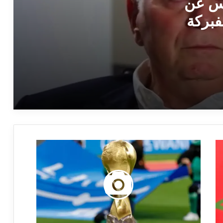
يس عن
فبركة
نتيجة آخر مباراة جمعت برشلونة وفياريال
الاتحاد الآسيوي لم يعلن عن مستويات قرعة
كأس آسيا للناشئين
اليويفا لم يوقف إدفاردسن 15 مباراة بسبب
الإيماءة الساخرة تجاه شتيلر
المنتخب المغربي هو ثاني منتخب عربي يبلغ
نهائي مونديال الشباب
حقيقة تعيين زين الدين زيدان مدربًا لأولمبيك
مارسيليا