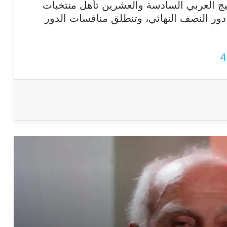
س الخليج العربي السادسة والعشرين تأهل منتخبات
دور النصف النهائي، وتنطلق منافسات الدور
التصريحات المنسوبة لهونيس عن تفوق
بايرن على برشلونة مفبركة
صورة لاعبي المنتخب المصري وهم يؤدون
الصلاة مزيفة
لا صحة لخبر إعفاء هيرفي رينارد من تدريب
السعودية
حقيقة منع تضامن حضرموت من إقامة
مباراة ودية
المنتخب المغربي لا يزال في المركز الحادي
عشر عالميا